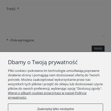
Treść:
*
*
- Pole wymagane
Wyślij
Dbamy o Twoją prywatność
INFORMACJE
Pliki cookies i pokrewne im technologie umożliwiają poprawne
działanie strony i pomagają nam dostosować ofertę do Twoich
potrzeb. Możesz zaakceptować wykorzystanie przez nas
O ZAKUPACH
wszystkich tych plików i przejść do sklepu lub dostosować użycie
plików do swoich preferencji, wybierając opcję "Dostosuj zgody".
Więcej o plikach cookies przeczytasz w naszej Polityce
KONTAKT
prywatności.
POLECAMY
Zaakceptuj tylko niezbędne