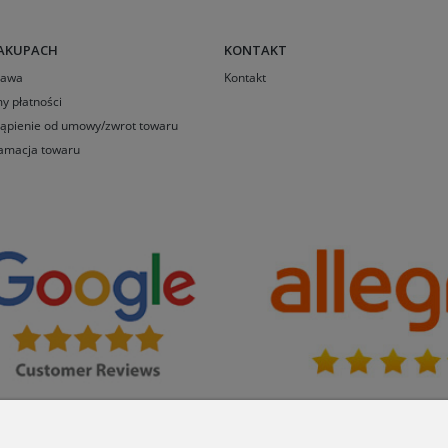
AKUPACH
KONTAKT
tawa
Kontakt
y płatności
ąpienie od umowy/zwrot towaru
amacja towaru