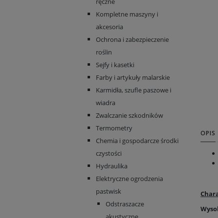
ręczne
Kompletne maszyny i
akcesoria
Ochrona i zabezpieczenie
roślin
Sejfy i kasetki
Farby i artykuły malarskie
Karmidła, szufle paszowe i
wiadra
Zwalczanie szkodników
Termometry
OPIS
Chemia i gospodarcze środki
czystości
Hydraulika
Elektryczne ogrodzenia
pastwisk
Chara
Odstraszacze
Wyso
akustyczne