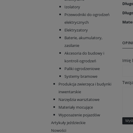
Długo
Izolatory
Długo
Przewodniki do ogrodzeń
Mater
elektrycznych
Elektryzatory
Baterie, akumulatory,
OPINI
zasilanie
Akcesoria do budowy i
Imię
kontroli ogrodzeń
Paliki ogrodzeniowe
Systemy bramowe
Twoja
Produkcja zwierzęca i budynki
inwentarskie
Narzędzia warsztatowe
Materiały mocujące
Wyposażenie pojazdów
Wyśl
Artykuły jeździeckie
Nowości