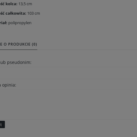
ść kolca:
13,5 cm
ść całkowita:
103 cm
iał:
polipropylen
E O PRODUKCIE (0)
 lub pseudonim:
 opinia:
ij