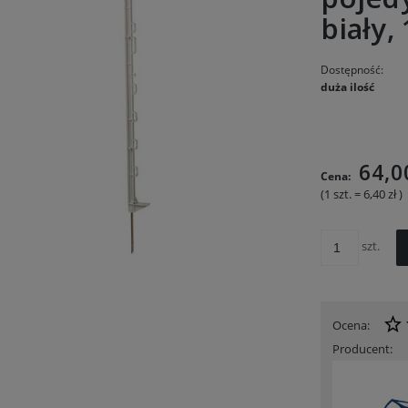
biały,
Dostępność:
duża ilość
Cena nie
kosztów p
64,0
Cena:
(1
szt.
=
6,40 zł
)
szt.
Ocena:
Producent: