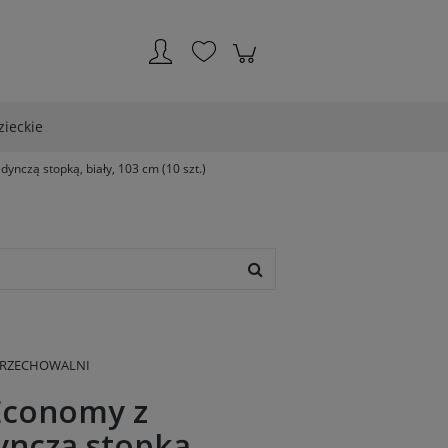
Zarejestruj się
Zaloguj się
zieckie
dynczą stopką, biały, 103 cm (10 szt.)
PRZECHOWALNI
 Economy z
ynczą stopką,