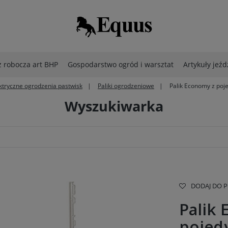
 robocza art BHP
Gospodarstwo ogród i warsztat
Artykuły jeźd
ktryczne ogrodzenia pastwisk
Paliki ogrodzeniowe
Palik Economy z poje
Wyszukiwarka
DODAJ DO 
Palik
pojed