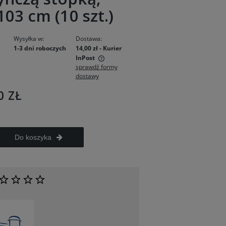
 103 cm (10 szt.)
Wysyłka w:
Dostawa:
1-3 dni roboczych
14,00 zł
- Kurier
InPost
sprawdź formy
dostawy
 zawiera ewentualnych
łatności
0 ZŁ
Do koszyka