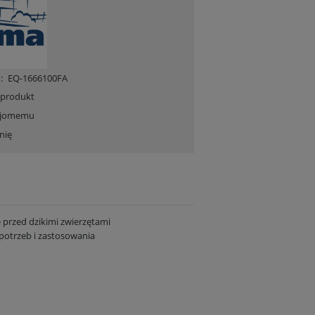
:
EQ-1666100FA
 produkt
ajomemu
nię
e przed dzikimi zwierzętami
potrzeb i zastosowania