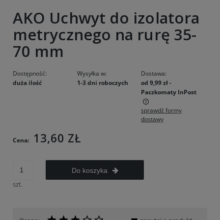
AKO Uchwyt do izolatora
metrycznego na rurę 35-
70 mm
Dostępność:
Wysyłka w:
Dostawa:
duża ilość
1-3 dni roboczych
od 9,99 zł
-
Paczkomaty InPost
sprawdź formy
Cena nie zawiera ewentualnych kosztów płatności
dostawy
13,60 ZŁ
Cena:
Do koszyka
szt.