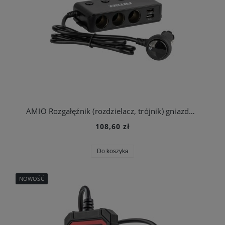
AMIO Rozgałęźnik (rozdzielacz, trójnik) gniazda zapalniczki + woltomierz ładowarka USB USB-C 12V 24V
108,60 zł
Do koszyka
NOWOŚĆ