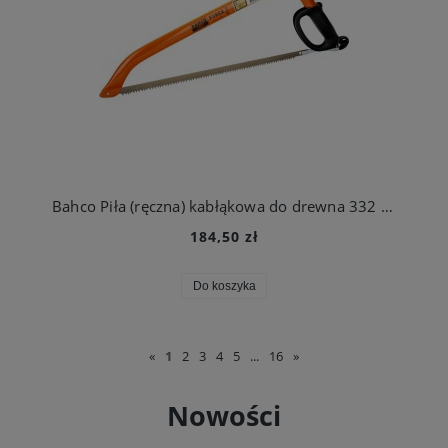
Bahco Piła (ręczna) kabłąkowa do drewna 332 530 mm
184,50 zł
Do koszyka
«
1
2
3
4
5
...
16
»
Nowości