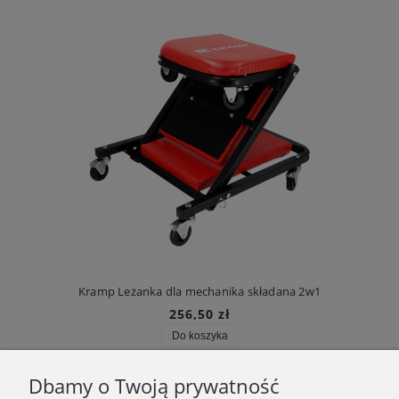
Kramp Leżanka dla mechanika składana 2w1
256,50 zł
Do koszyka
Dbamy o Twoją prywatność