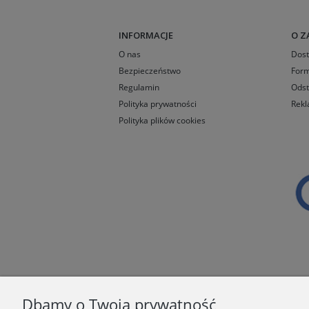
INFORMACJE
O Z
O nas
Dos
Bezpieczeństwo
Form
Regulamin
Odst
Polityka prywatności
Rekl
Polityka plików cookies
Dbamy o Twoją prywatność