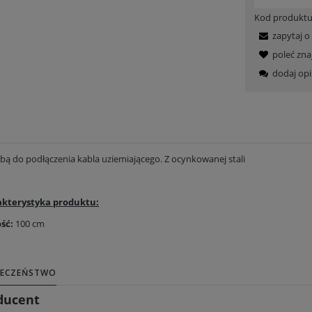
Kod produktu
zapytaj o
poleć zn
dodaj opi
ubą do podłączenia kabla uziemiającego. Z ocynkowanej stali
kterystyka produktu:
ość:
100 cm
IECZEŃSTWO
ducent