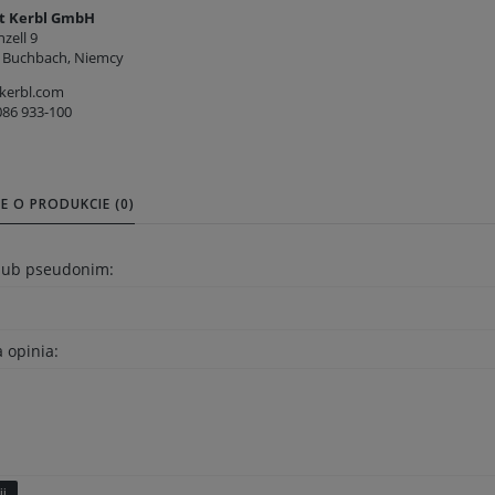
t Kerbl GmbH
nzell 9
 Buchbach, Niemcy
kerbl.com
086 933-100
E O PRODUKCIE (0)
 lub pseudonim:
 opinia:
ij