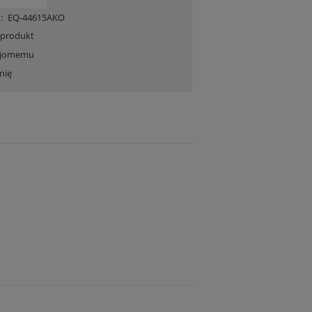
:
EQ-44615AKO
 produkt
ajomemu
nię