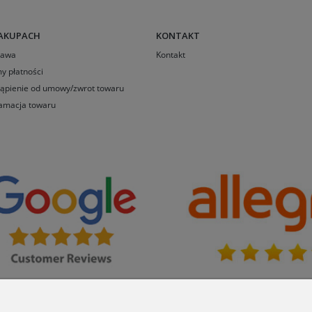
AKUPACH
KONTAKT
tawa
Kontakt
y płatności
ąpienie od umowy/zwrot towaru
amacja towaru