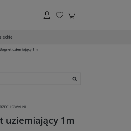
Zarejestruj się
Zaloguj się
zieckie
Bagnet uziemiający 1m
PRZECHOWALNI
t uziemiający 1m