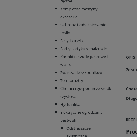
ręczne
Kompletne maszyny i
akcesoria
Ochrona i zabezpieczenie
roślin
Sejfy i kasetki
Farby i artykuły malarskie
Karmidła, szufle paszowe i
OPIS
wiadra
Ze śr
Zwalczanie szkodników
Termometry
Chemia i gospodarcze środki
Chara
czystości
Dług
Hydraulika
Elektryczne ogrodzenia
BEZP
pastwisk
Odstraszacze
Pro
akustyczne