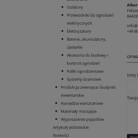
Alber
Izolatory
Felize
Przewodniki do ogrodzeń
84428
elektrycznych
info@
+49 8
Elektryzatory
Baterie, akumulatory,
zasilanie
Akcesoria do budowy i
OPINI
kontroli ogrodzeń
Paliki ogrodzeniowe
Imię
Systemy bramowe
Produkcja zwierzęca i budynki
inwentarskie
Twoja
Narzędzia warsztatowe
Materiały mocujące
Wyposażenie pojazdów
Artykuły jeździeckie
Nowości
Wyśl