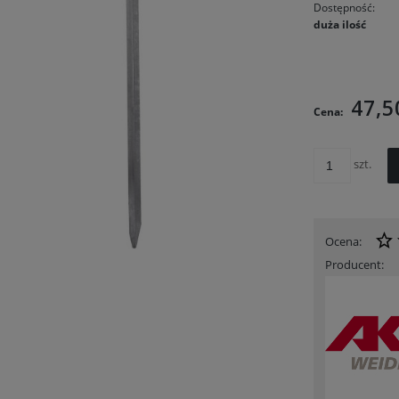
Dostępność:
duża ilość
Cena nie
kosztów p
47,5
Cena:
szt.
Ocena:
Producent: