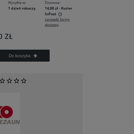
Wysyłka w:
Dostawa:
1 dzień roboczy
14,00 zł
- Kurier
InPost
sprawdź formy
dostawy
 zawiera ewentualnych
łatności
0 ZŁ
Do koszyka