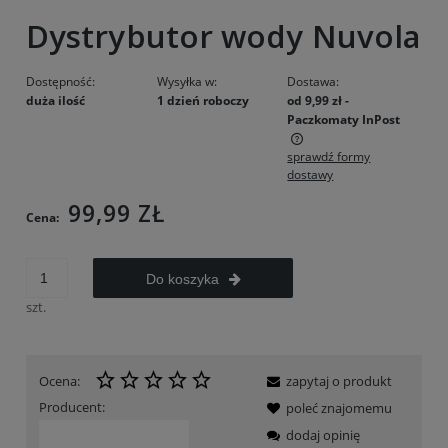
Dystrybutor wody Nuvola
Dostępność:
Wysyłka w:
Dostawa:
duża ilość
1 dzień roboczy
od 9,99 zł
-
Paczkomaty InPost
sprawdź formy
Cena nie zawiera ewentualnych kosztów płatności
dostawy
99,99 ZŁ
Cena:
Do koszyka
szt.
Ocena:
zapytaj o produkt
Producent:
poleć znajomemu
dodaj opinię