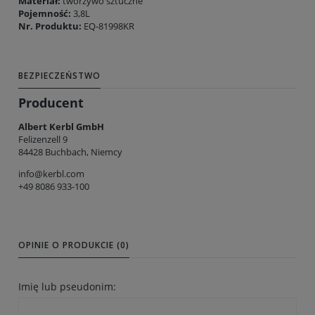
Materiał:
tworzywo sztuczne
Pojemność:
3,8L
Nr. Produktu:
EQ-81998KR
BEZPIECZEŃSTWO
Producent
Albert Kerbl GmbH
Felizenzell 9
84428 Buchbach, Niemcy
info@kerbl.com
+49 8086 933-100
OPINIE O PRODUKCIE (0)
Imię lub pseudonim: