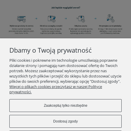
Dbamy o Twoją prywatność
INFORMACJE
Pliki cookies i pokrewne im technologie umożliwiają poprawne
działanie strony i pomagają nam dostosować ofertę do Twoich
potrzeb. Możesz zaakceptować wykorzystanie przez nas
O ZAKUPACH
wszystkich tych plików i przejść do sklepu lub dostosować użycie
plików do swoich preferencji, wybierając opcję "Dostosuj zgody".
Więcej o plikach cookies przeczytasz w naszej Polityce
KONTAKT
prywatności.
POLECAMY
Zaakceptuj tylko niezbędne
Pokaż pełną wersję strony
Dostosuj zgody