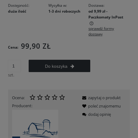
Dostępność:
Wysyłka w:
Dostawa:
duża ilość
1-3 dni roboczych
od 9,99 zł
-
Paczkomaty InPost
sprawdź formy
Cena nie zawiera ewentualnych kosztów płatności
dostawy
99,90 ZŁ
Cena:
Do koszyka
szt.
Ocena:
zapytaj o produkt
Producent:
poleć znajomemu
dodaj opinię