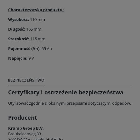
Charakterystyka produktu:
Wysokość:
110 mm
Długość:
165 mm
Szerokość:
115 mm
Pojemność (Ah):
55 Ah
Napięcie:
9 V
BEZPIECZEŃSTWO
Certyfikaty i ostrzeżenie bezpieczeństwa
Utylizować zgodnie z lokalnymi przepisami dotyczącymi odpadów.
Producent
Kramp Groep B.V.
Breukelaarweg 33
7051DW Varsseveld, Holandia