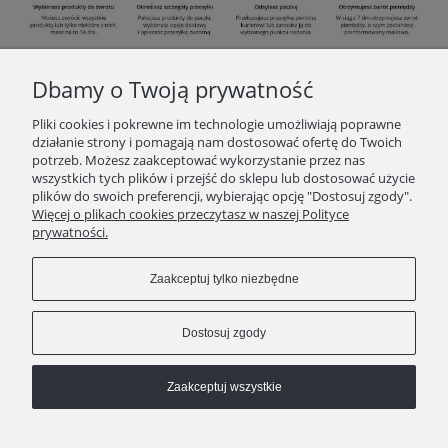
Dbamy o Twoją prywatność
INFORMACJE
Pliki cookies i pokrewne im technologie umożliwiają poprawne
działanie strony i pomagają nam dostosować ofertę do Twoich
potrzeb. Możesz zaakceptować wykorzystanie przez nas
O ZAKUPACH
wszystkich tych plików i przejść do sklepu lub dostosować użycie
plików do swoich preferencji, wybierając opcję "Dostosuj zgody".
Więcej o plikach cookies przeczytasz w naszej Polityce
KONTAKT
prywatności.
POLECAMY
Zaakceptuj tylko niezbędne
Pokaż pełną wersję strony
Dostosuj zgody
Zaakceptuj wszystkie