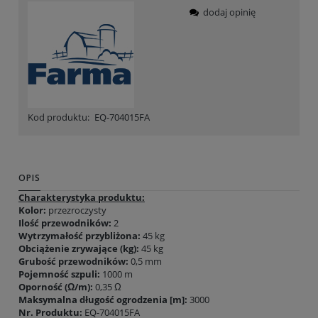
dodaj opinię
Kod produktu:
EQ-704015FA
OPIS
Charakterystyka produktu:
Kolor:
przezroczysty
Ilość przewodników:
2
Wytrzymałość przybliżona:
45 kg
Obciążenie zrywające (kg):
45 kg
Grubość przewodników:
0,5 mm
Pojemność szpuli:
1000 m
Oporność (Ω/m):
0,35 Ω
Maksymalna długość ogrodzenia [m]:
3000
Nr. Produktu:
EQ-704015FA