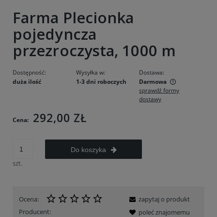
Farma Plecionka
pojedyncza
przezroczysta, 1000 m
Dostępność:
Wysyłka w:
Dostawa:
duża ilość
1-3 dni roboczych
Darmowa
sprawdź formy
Cena nie zawiera ewentualnych kosztów płatności
dostawy
292,00 ZŁ
Cena:
Do koszyka
szt.
Ocena:
zapytaj o produkt
Producent:
poleć znajomemu