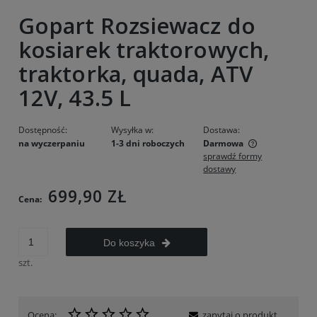
Gopart Rozsiewacz do
kosiarek traktorowych,
traktorka, quada, ATV
12V, 43.5 L
Dostępność:
Wysyłka w:
Dostawa:
na wyczerpaniu
1-3 dni roboczych
Darmowa
sprawdź formy
Cena nie zawiera ewentualnych kosztów płatności
dostawy
699,90 ZŁ
Cena:
Do koszyka
szt.
Ocena:
zapytaj o produkt