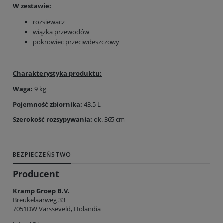
W zestawie:
rozsiewacz
wiązka przewodów
pokrowiec przeciwdeszczowy
Charakterystyka produktu:
Waga:
9 kg
Pojemność zbiornika:
43,5 L
Szerokość rozsypywania:
ok. 365 cm
BEZPIECZEŃSTWO
Producent
Kramp Groep B.V.
Breukelaarweg 33
7051DW Varsseveld, Holandia