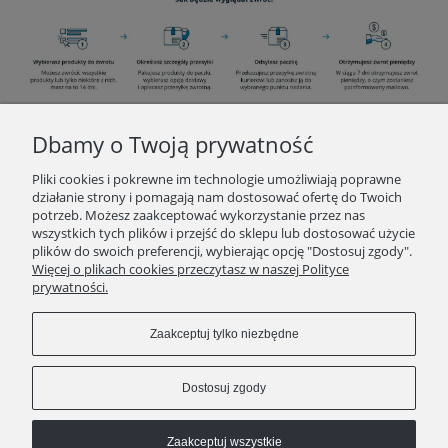
Dbamy o Twoją prywatność
INFORMACJE
Pliki cookies i pokrewne im technologie umożliwiają poprawne
działanie strony i pomagają nam dostosować ofertę do Twoich
potrzeb. Możesz zaakceptować wykorzystanie przez nas
O ZAKUPACH
wszystkich tych plików i przejść do sklepu lub dostosować użycie
plików do swoich preferencji, wybierając opcję "Dostosuj zgody".
Więcej o plikach cookies przeczytasz w naszej Polityce
KONTAKT
prywatności.
POLECAMY
Zaakceptuj tylko niezbędne
Pokaż pełną wersję strony
Dostosuj zgody
Zaakceptuj wszystkie