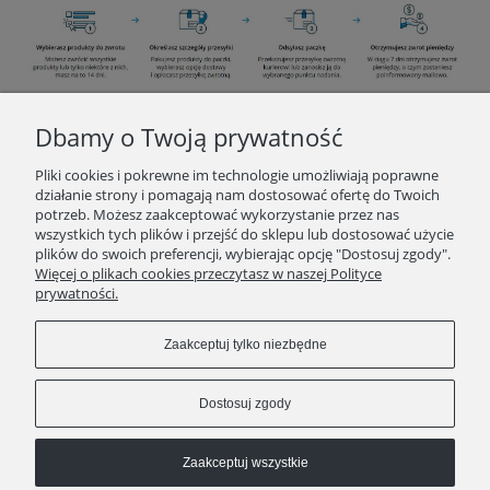
Dbamy o Twoją prywatność
INFORMACJE
Pliki cookies i pokrewne im technologie umożliwiają poprawne
działanie strony i pomagają nam dostosować ofertę do Twoich
potrzeb. Możesz zaakceptować wykorzystanie przez nas
O ZAKUPACH
wszystkich tych plików i przejść do sklepu lub dostosować użycie
plików do swoich preferencji, wybierając opcję "Dostosuj zgody".
Więcej o plikach cookies przeczytasz w naszej Polityce
KONTAKT
prywatności.
POLECAMY
Zaakceptuj tylko niezbędne
Pokaż pełną wersję strony
Dostosuj zgody
Zaakceptuj wszystkie