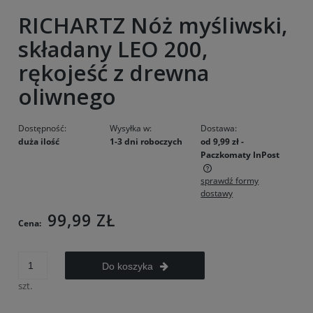
RICHARTZ Nóż myśliwski,
składany LEO 200,
rękojeść z drewna
oliwnego
Dostępność:
Wysyłka w:
Dostawa:
duża ilość
1-3 dni roboczych
od 9,99 zł
-
Paczkomaty InPost
sprawdź formy
Cena nie zawiera ewentualnych kosztów płatności
dostawy
99,99 ZŁ
Cena:
Do koszyka
szt.