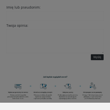
Imię lub pseudonim:
Twoja opinia:
Wyślij