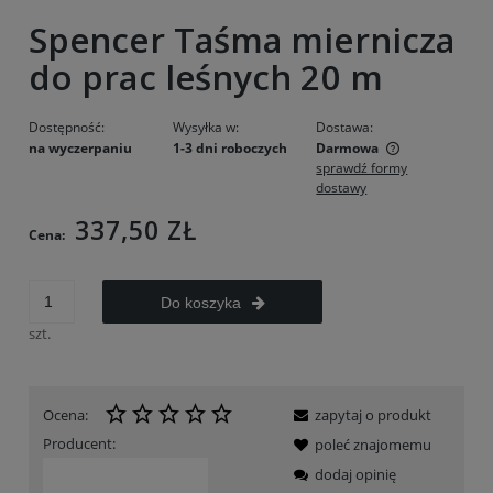
Spencer Taśma miernicza
do prac leśnych 20 m
Dostępność:
Wysyłka w:
Dostawa:
na wyczerpaniu
1-3 dni roboczych
Darmowa
sprawdź formy
Cena nie zawiera ewentualnych kosztów płatności
dostawy
337,50 ZŁ
Cena:
Do koszyka
szt.
Ocena:
zapytaj o produkt
Producent:
poleć znajomemu
dodaj opinię