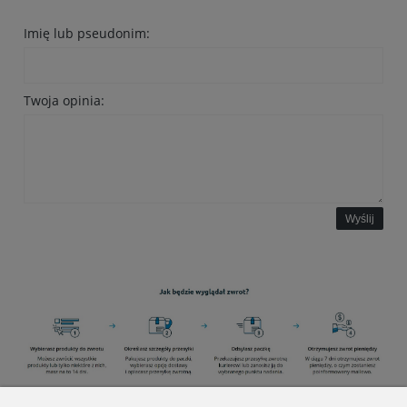
Imię lub pseudonim:
Twoja opinia:
Wyślij