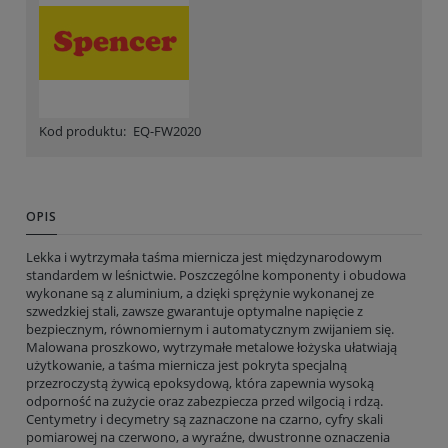
Kod produktu:
EQ-FW2020
OPIS
Lekka i wytrzymała taśma miernicza jest międzynarodowym
standardem w leśnictwie. Poszczególne komponenty i obudowa
wykonane są z aluminium, a dzięki sprężynie wykonanej ze
szwedzkiej stali, zawsze gwarantuje optymalne napięcie z
bezpiecznym, równomiernym i automatycznym zwijaniem się.
Malowana proszkowo, wytrzymałe metalowe łożyska ułatwiają
użytkowanie, a taśma miernicza jest pokryta specjalną
przezroczystą żywicą epoksydową, która zapewnia wysoką
odporność na zużycie oraz zabezpiecza przed wilgocią i rdzą.
Centymetry i decymetry są zaznaczone na czarno, cyfry skali
pomiarowej na czerwono, a wyraźne, dwustronne oznaczenia