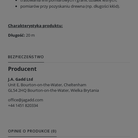
trasowania linii pomiarowych i granic działek leśnych,
pomiarów przy pozyskaniu drewna (np. długości kłód).
Charakterystyka produktu:
Długość:
20 m
BEZPIECZEŃSTWO
Producent
J.A. Gadd Ltd
Unit E, Bourton-on-the-Water, Cheltenham
GL54 2HQ Bourton-on-the-Water, Wielka Brytania
office@jagadd.com
+44 1451 820334
OPINIE O PRODUKCIE (0)