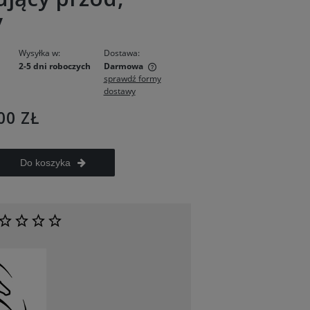
y
Wysyłka w:
Dostawa:
2-5 dni roboczych
Darmowa
sprawdź formy
dostawy
ie zawiera ewentualnych
w płatności
00 ZŁ
Do koszyka