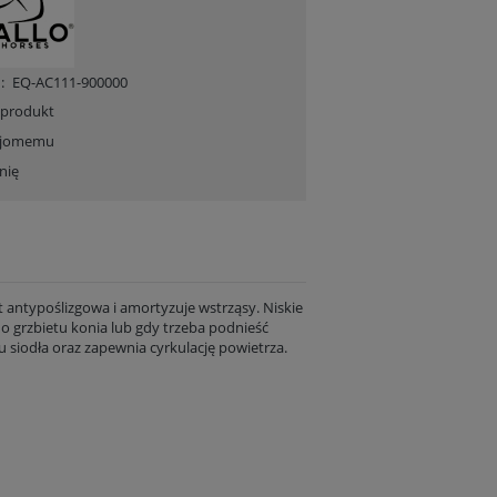
:
EQ-AC111-900000
 produkt
ajomemu
nię
t antypoślizgowa i amortyzuje wstrząsy. Niskie
do grzbietu konia lub gdy trzeba podnieść
 siodła oraz zapewnia cyrkulację powietrza.