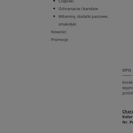
Czapraki
Ochraniacze i bandaże
Witaminy, dodatki paszowe,
smakołyki
Nowości
Promocje
OPIS
Korekc
wyprof
przód
Chara
Kolor
Nr. P