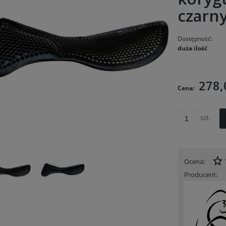
czarn
Dostępność:
duża ilość
Cena n
kosztó
278,
Cena:
szt.
Ocena:
Producent: