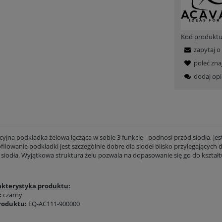
Kod produktu
zapytaj o
poleć zn
dodaj opi
yjna podkładka żelowa łącząca w sobie 3 funkcje - podnosi przód siodła, jes
ilowanie podkładki jest szczególnie dobre dla siodeł blisko przylegających 
 siodła. Wyjątkowa struktura żelu pozwala na dopasowanie się go do kształtu
kterystyka produktu:
:
czarny
roduktu:
EQ-AC111-900000