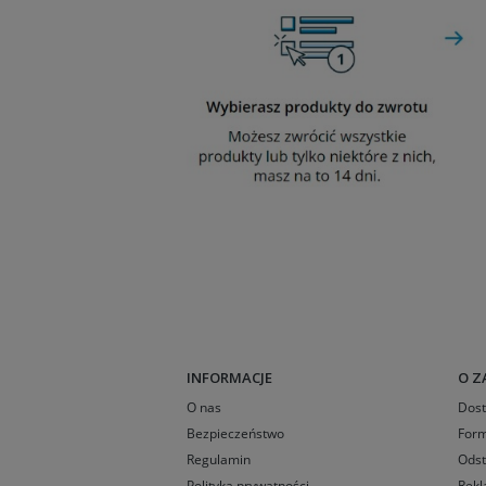
INFORMACJE
O Z
O nas
Dos
Bezpieczeństwo
Form
Regulamin
Odst
Polityka prywatności
Rekl