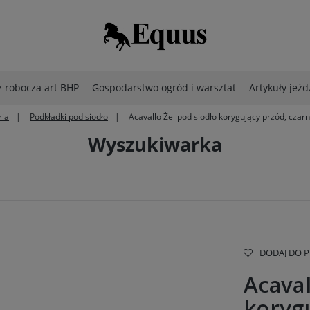
 robocza art BHP
Gospodarstwo ogród i warsztat
Artykuły jeźd
ria
Podkładki pod siodło
Acavallo Żel pod siodło korygujący przód, czar
Wyszukiwarka
DODAJ DO 
Acaval
koryg