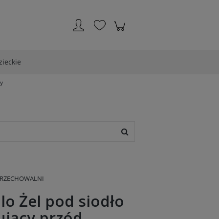
Zarejestruj się
Zaloguj się
zieckie
ny
PRZECHOWALNI
lo Żel pod siodło
ujący przód,