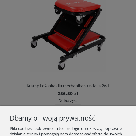
Kramp Leżanka dla mechanika składana 2w1
256,50 zł
Do koszyka
Dbamy o Twoją prywatność
INFORMACJE
Pliki cookies i pokrewne im technologie umożliwiają poprawne
działanie strony i pomagają nam dostosować ofertę do Twoich