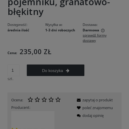
pojemniku, granatowo-
błękitny
Dostępność:
Wysyłka w:
Dostawa:
średnia ilość
1-3 dni roboczych
Darmowa
sprawdź formy
Cena nie zawiera ewentualnych kosztów płatności
dostawy
235,00 ZŁ
Cena:
Do koszyka
szt.
Ocena:
zapytaj o produkt
Producent:
poleć znajomemu
dodaj opinię