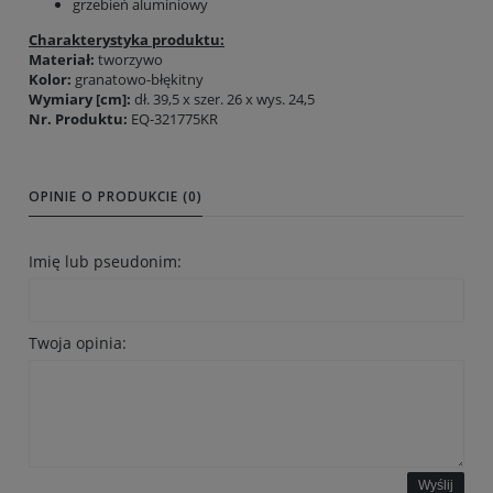
grzebień aluminiowy
Charakterystyka produktu:
Materiał:
tworzywo
Kolor:
granatowo-błękitny
Wymiary [cm]:
dł. 39,5 x szer. 26 x wys. 24,5
Nr. Produktu:
EQ-321775KR
OPINIE O PRODUKCIE (0)
Imię lub pseudonim:
Twoja opinia:
Wyślij