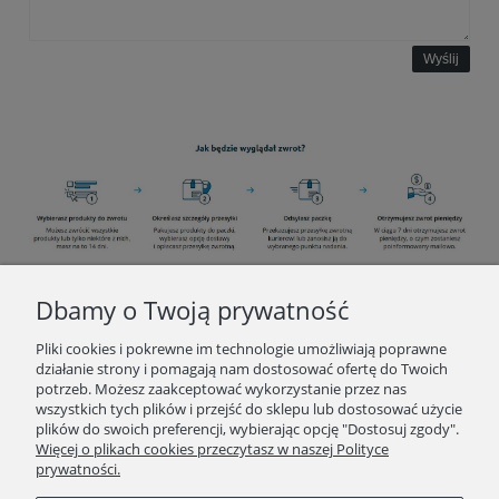
Wyślij
Dbamy o Twoją prywatność
INFORMACJE
Pliki cookies i pokrewne im technologie umożliwiają poprawne
działanie strony i pomagają nam dostosować ofertę do Twoich
potrzeb. Możesz zaakceptować wykorzystanie przez nas
O ZAKUPACH
wszystkich tych plików i przejść do sklepu lub dostosować użycie
plików do swoich preferencji, wybierając opcję "Dostosuj zgody".
Więcej o plikach cookies przeczytasz w naszej Polityce
KONTAKT
prywatności.