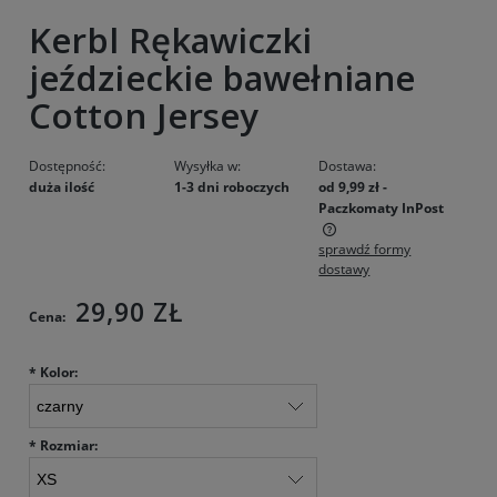
Kerbl Rękawiczki
jeździeckie bawełniane
Cotton Jersey
Dostępność:
Wysyłka w:
Dostawa:
duża ilość
1-3 dni roboczych
od 9,99 zł
-
Paczkomaty InPost
sprawdź formy
Cena nie zawiera ewentualnych kosztów płatności
dostawy
29,90 ZŁ
Cena:
*
Kolor:
*
Rozmiar: