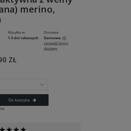
ana) merino,
a
Wysyłka w:
Dostawa:
1-3 dni roboczych
Darmowa
sprawdź formy
dostawy
ie zawiera ewentualnych
w płatności
90 ZŁ
Do koszyka
ane