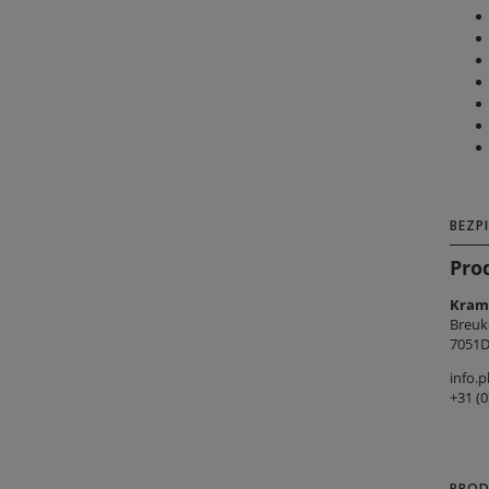
BEZP
Pro
Kramp
Breuk
7051D
info.
+31 (0
PROD