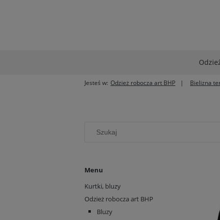
Odzież
Jesteś w:
Odzież robocza art BHP
Bielizna t
Menu
Kurtki, bluzy
Odzież robocza art BHP
Bluzy