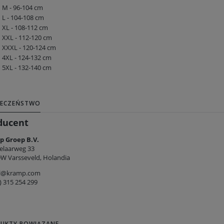
M - 96-104 cm
L - 104-108 cm
XL - 108-112 cm
XXL - 112-120 cm
XXXL - 120-124 cm
4XL - 124-132 cm
5XL - 132-140 cm
IECZEŃSTWO
ducent
 Groep B.V.
elaarweg 33
W Varsseveld, Holandia
pl@kramp.com
) 315 254 299
UKTY POWIĄZANE