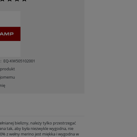
:
EQ-KW505102001
 produkt
ajomemu
nię
ianej bielizny, należy tylko przestrzegać
wana tak, aby była niezwykle wygodna, nie
% z wełny merino jest miękka i wygodna w