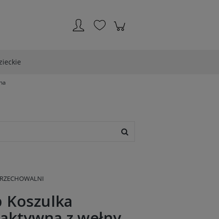
Zarejestruj się
Zaloguj się
zieckie
rna
PRZECHOWALNI
 Koszulka
aktywna z wełny