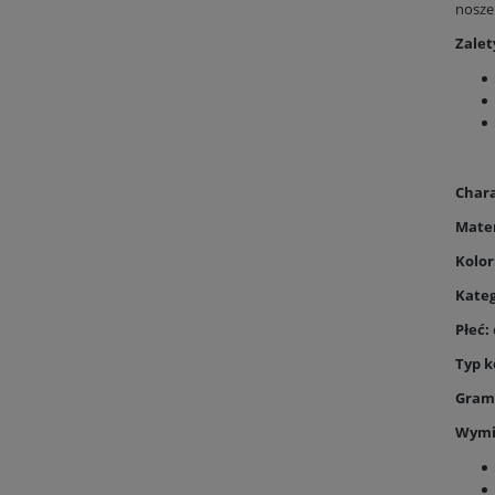
nosze
Zalet
Char
Mater
Kolor
Kateg
Płeć:
Typ k
Gram
Wymia