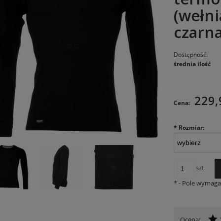
(wełni
czarn
Dostępność:
średnia ilość
Cena n
kosztó
229,
Cena:
*
Rozmiar:
szt.
*
- Pole wymag
Ocena: