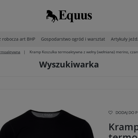
 robocza art BHP
Gospodarstwo ogród i warsztat
Artykuły jeźd
ermoaktywna
Kramp Koszulka termoaktywna z wełny (wełniana) merino, cza
Wyszukiwarka
DODAJ DO 
Kramp
termo