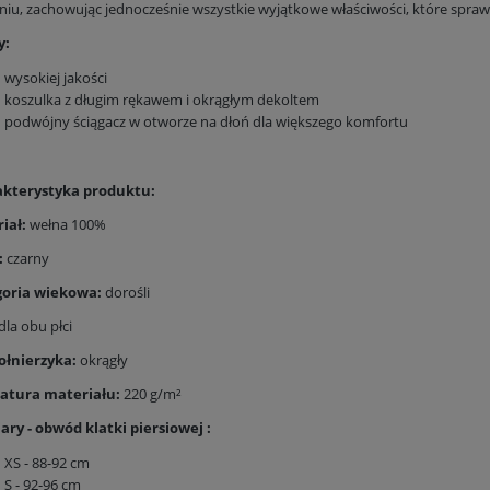
niu, zachowując jednocześnie wszystkie wyjątkowe właściwości, które sprawia
y:
wysokiej jakości
koszulka z długim rękawem i okrągłym dekoltem
podwójny ściągacz w otworze na dłoń dla większego komfortu
ak
terystyka produktu:
iał:
wełna 100%
:
czarny
oria wiekowa:
dorośli
dla obu płci
ołnierzyka:
okrągły
atura materiału:
220 g/m²
ry - obwód klatki piersiowej :
XS - 88-92 cm
S - 92-96 cm