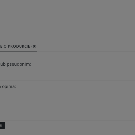
E O PRODUKCIE (0)
 lub pseudonim:
 opinia:
ij