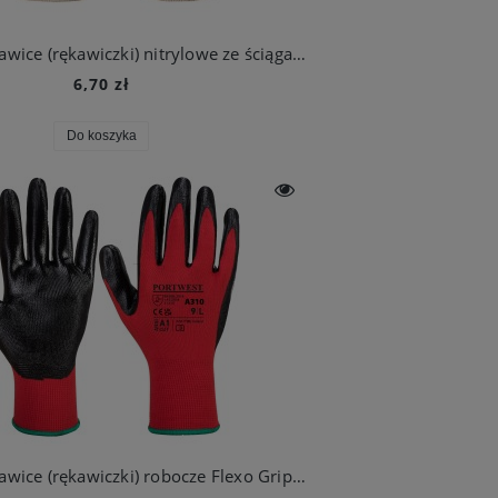
Portwest Rękawice (rękawiczki) nitrylowe ze ściągaczem, granatowe
6,70 zł
Do koszyka
Portwest Rękawice (rękawiczki) robocze Flexo Grip powlekana nitrylem