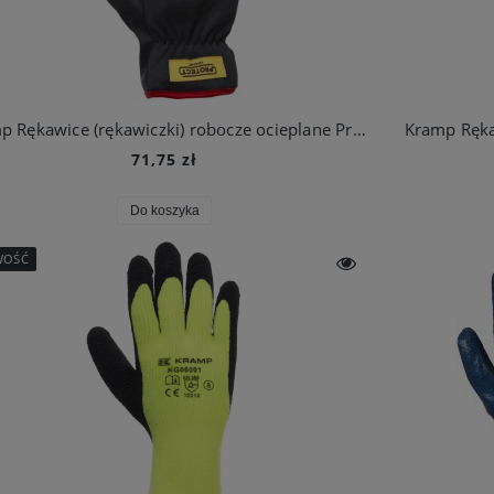
Kramp Rękawice (rękawiczki) robocze ocieplane Protect 6.005
Kramp Ręka
71,75 zł
Do koszyka
WOŚĆ