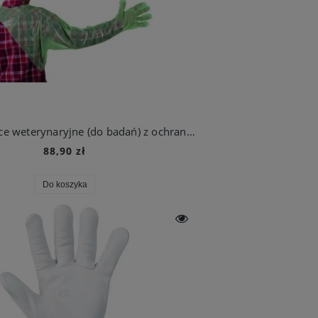
Kerbl Rękawice weterynaryjne (do badań) z ochraniaczem, 120 cm (1)
88,90 zł
Do koszyka