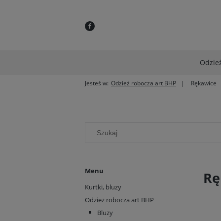
Odzież
Jesteś w:
Odzież robocza art BHP
Rękawice
Menu
Rę
Kurtki, bluzy
Odzież robocza art BHP
Bluzy