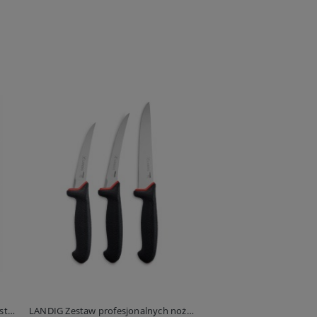
Portwest Kamizelka odblaskowa (ostrzegawcza) Iona, różowa
LANDIG Zestaw profesjonalnych noży Prime-Line do mięsa, czarne