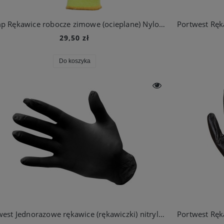
Kramp Rękawice robocze zimowe (ocieplane) Nylon Protect, żółte
29,50 zł
Do koszyka
Portwest Jednorazowe rękawice (rękawiczki) nitrylowe bezpudrowe