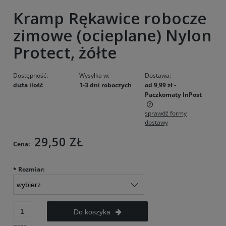
Kramp Rękawice robocze
zimowe (ocieplane) Nylon
Protect, żółte
Dostępność:
Wysyłka w:
Dostawa:
duża ilość
1-3 dni roboczych
od 9,99 zł
-
Paczkomaty InPost
sprawdź formy
Cena nie zawiera ewentualnych kosztów płatności
dostawy
29,50 ZŁ
Cena:
*
Rozmiar:
Do koszyka
para