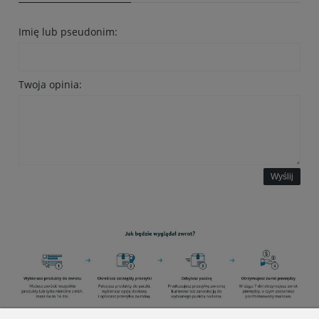
Imię lub pseudonim:
Twoja opinia:
Wyślij