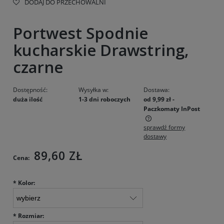
DODAJ DO PRZECHOWALNI
Portwest Spodnie
kucharskie Drawstring,
czarne
Dostępność:
Wysyłka w:
Dostawa:
duża ilość
1-3 dni roboczych
od 9,99 zł
-
Paczkomaty InPost
sprawdź formy
Cena nie zawiera ewentualnych kosztów płatności
dostawy
89,60 ZŁ
Cena:
*
Kolor:
*
Rozmiar: