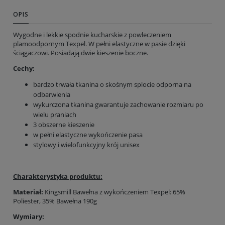
OPIS
Wygodne i lekkie spodnie kucharskie z powleczeniem
plamoodpornym Texpel. W pełni elastyczne w pasie dzięki
ściągaczowi. Posiadają dwie kieszenie boczne.
Cechy:
bardzo trwała tkanina o skośnym splocie odporna na
odbarwienia
wykurczona tkanina gwarantuje zachowanie rozmiaru po
wielu praniach
3 obszerne kieszenie
w pełni elastyczne wykończenie pasa
stylowy i wielofunkcyjny krój unisex
Charakterystyka produktu:
Materiał:
Kingsmill Bawełna z wykończeniem Texpel: 65%
Poliester, 35% Bawełna 190g
Wymiary: