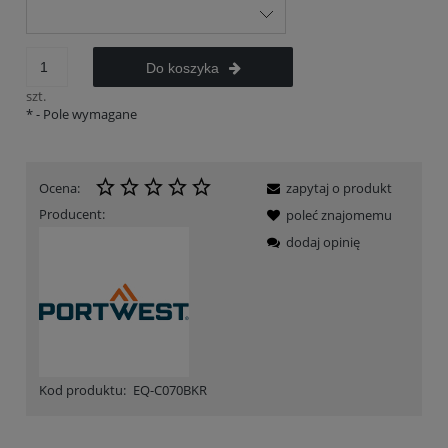
Do koszyka
szt.
*
- Pole wymagane
Ocena:
zapytaj o produkt
Producent:
poleć znajomemu
dodaj opinię
Kod produktu:
EQ-C070BKR