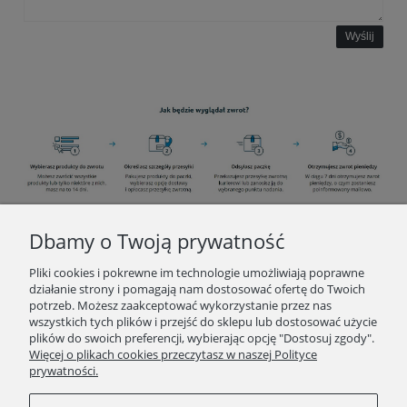
Wyślij
Dbamy o Twoją prywatność
INFORMACJE
Pliki cookies i pokrewne im technologie umożliwiają poprawne
działanie strony i pomagają nam dostosować ofertę do Twoich
potrzeb. Możesz zaakceptować wykorzystanie przez nas
O ZAKUPACH
wszystkich tych plików i przejść do sklepu lub dostosować użycie
plików do swoich preferencji, wybierając opcję "Dostosuj zgody".
Więcej o plikach cookies przeczytasz w naszej Polityce
KONTAKT
prywatności.
POLECAMY