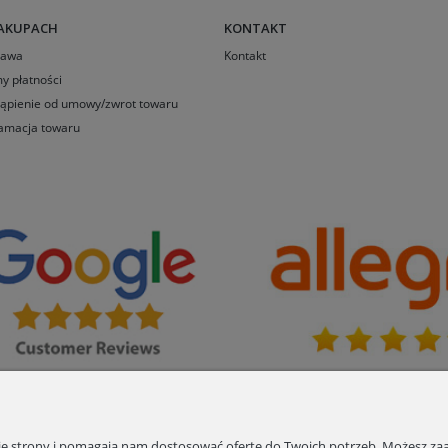
AKUPACH
KONTAKT
tawa
Kontakt
y płatności
ąpienie od umowy/zwrot towaru
amacja towaru
nie strony i pomagają nam dostosować ofertę do Twoich potrzeb. Możesz zaa