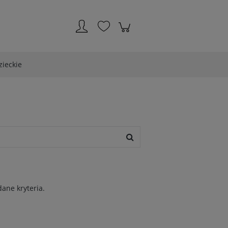
Zarejestruj się
Zaloguj się
zieckie
ane kryteria.