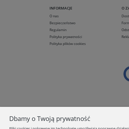
INFORMACJE
O Z
O nas
Dos
Bezpieczeństwo
Form
Regulamin
Odst
Polityka prywatności
Rekl
Polityka plików cookies
Dbamy o Twoją prywatność
Pliki cookies i pokrewne im technologie umożliwiają poprawne działa