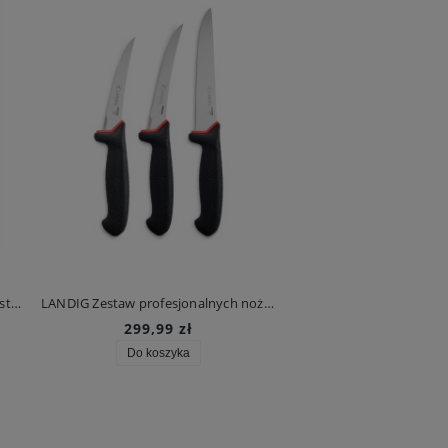
Portwest Kamizelka odblaskowa (ostrzegawcza) Iona, różowa
LANDIG Zestaw profesjonalnych noży Prime-Line do mięsa, czarne
299,99 zł
132,50 zł
Do koszyka
Do koszyka